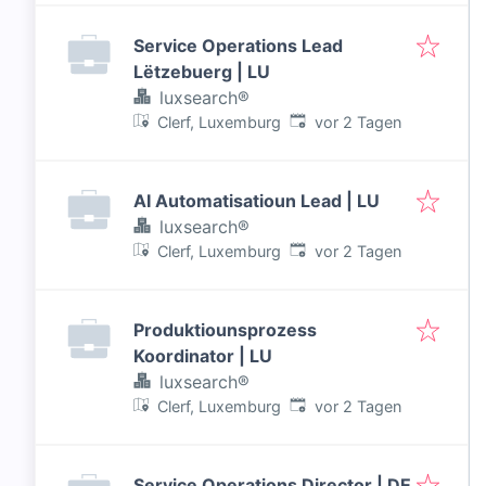
Service Operations Lead
Lëtzebuerg | LU
luxsearch®
Veröffentlicht
:
Clerf, Luxemburg
vor 2 Tagen
AI Automatisatioun Lead | LU
luxsearch®
Veröffentlicht
:
Clerf, Luxemburg
vor 2 Tagen
Produktiounsprozess
Koordinator | LU
luxsearch®
Veröffentlicht
:
Clerf, Luxemburg
vor 2 Tagen
Service Operations Director | DE