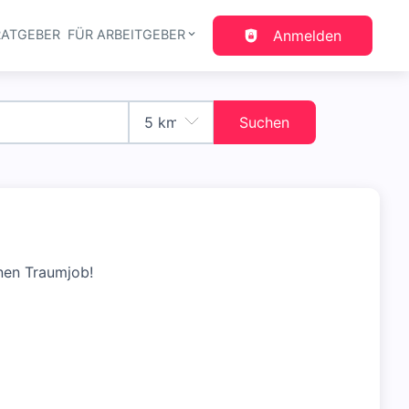
RATGEBER
FÜR ARBEITGEBER
Anmelden
gation
Suchen
nen Traumjob!