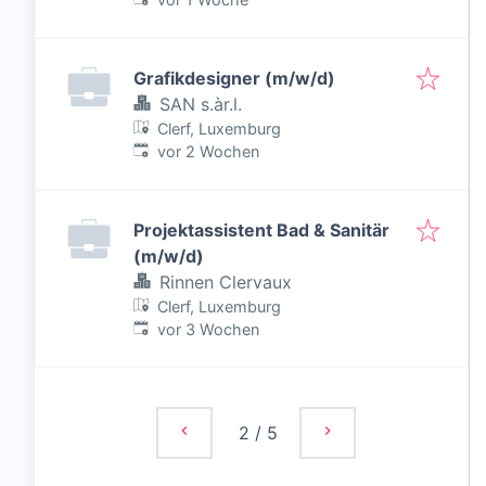
Grafikdesigner (m/w/d)
SAN s.àr.l.
Clerf, Luxemburg
Veröffentlicht
:
vor 2 Wochen
Projektassistent Bad & Sanitär
(m/w/d)
Rinnen Clervaux
Clerf, Luxemburg
Veröffentlicht
:
vor 3 Wochen
2
/
5