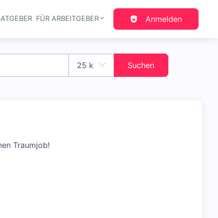
RATGEBER
FÜR ARBEITGEBER
Anmelden
gation
Suchen
nen Traumjob!