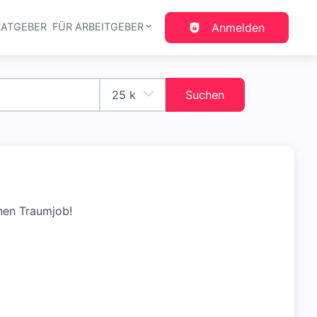
RATGEBER
FÜR ARBEITGEBER
Anmelden
gation
Suchen
nen Traumjob!