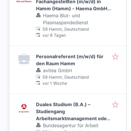
Fachangestellten (m/w/d) in
Hamm (Hamm) - Haema GmbH -
Inklusiver Job
Haema Blut- und
Plasmaspendedienst
59 Hamm, Deutschland
Veröffentlicht
:
vor 6 Tagen
Personalreferent (m/w/d) für
den Raum Hamm
avitea GmbH
59 Hamm, Deutschland
Veröffentlicht
:
vor 1 Woche
Duales Studium (B.A.) –
Studiengang
Arbeitsmarktmanagement oder
Beratung für Bildung, Beruf und
Bundesagentur für Arbeit