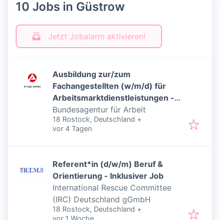
10 Jobs in Güstrow
Jetzt Jobalarm aktivieren!
Ausbildung zur/zum
Fachangestellten (w/m/d) für
Arbeitsmarktdienstleistungen -
Inklusiver Job
Bundesagentur für Arbeit
18 Rostock, Deutschland
+
Veröffentlicht
:
vor 4 Tagen
Referent*in (d/w/m) Beruf &
Orientierung - Inklusiver Job
International Rescue Committee
(IRC) Deutschland gGmbH
18 Rostock, Deutschland
+
Veröffentlicht
:
vor 1 Woche