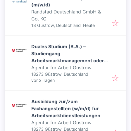
(m/w/d)
Randstad Deutschland GmbH &
Co. KG
Veröffentlicht
:
18 Güstrow, Deutschland
Heute
Duales Studium (B.A.) –
Studiengang
Arbeitsmarktmanagement oder
Beratung für Bildung, Beruf und
Agentur für Arbeit Güstrow
Beschäftigung
18273 Güstrow, Deutschland
Veröffentlicht
:
vor 2 Tagen
Ausbildung zur/zum
Fachangestellten (w/m/d) für
Arbeitsmarktdienstleistungen
Agentur für Arbeit Güstrow
18273 Güstrow, Deutschland