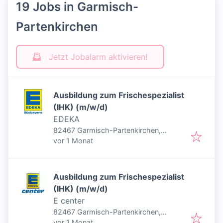
19 Jobs in Garmisch-
Partenkirchen
Jetzt Jobalarm aktivieren!
Ausbildung zum Frischespezialist
(IHK) (m/w/d)
EDEKA
82467 Garmisch-Partenkirchen,
Veröffentlicht
:
Deutschland
vor 1 Monat
Ausbildung zum Frischespezialist
(IHK) (m/w/d)
E center
82467 Garmisch-Partenkirchen,
Veröffentlicht
:
Deutschland
vor 1 Monat