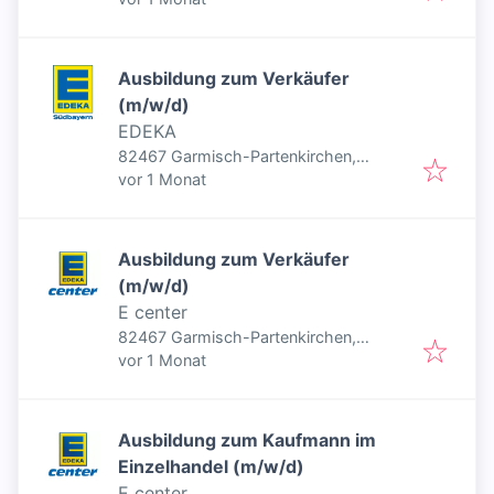
Ausbildung zum Verkäufer
(m/w/d)
EDEKA
82467 Garmisch-Partenkirchen,
Veröffentlicht
:
Deutschland
vor 1 Monat
Ausbildung zum Verkäufer
(m/w/d)
E center
82467 Garmisch-Partenkirchen,
Veröffentlicht
:
Deutschland
vor 1 Monat
Ausbildung zum Kaufmann im
Einzelhandel (m/w/d)
E center