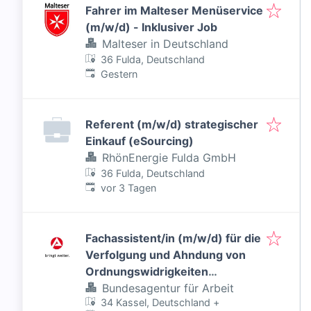
Fahrer im Malteser Menüservice
(m/w/d) - Inklusiver Job
Malteser in Deutschland
36 Fulda, Deutschland
Veröffentlicht
:
Gestern
Referent (m/w/d) strategischer
Einkauf (eSourcing)
RhönEnergie Fulda GmbH
36 Fulda, Deutschland
Veröffentlicht
:
vor 3 Tagen
Fachassistent/in (m/w/d) für die
Verfolgung und Ahndung von
Ordnungswidrigkeiten
(Arbeitsort Fulda, Korbach oder
Bundesagentur für Arbeit
34 Kassel, Deutschland
+
Marburg) - Inklusiver Job