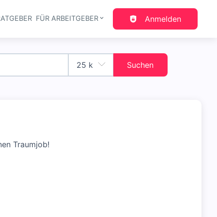
RATGEBER
FÜR ARBEITGEBER
Anmelden
gation
Suchen
nen Traumjob!