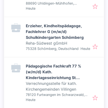
88690 Uhldingen-Mühlhofen,
Veröffentlicht
:
Deutschland
Heute
Erzieher, Kindheitspädagoge,
Fachlehrer G (m/w/d)
Schulkindergarten Schömberg
Reha-Südwest gGmbH
Veröffentlicht
:
75328 Schömberg, Deutschland
Heute
Pädagogische Fachkraft 77 %
(w/m/d) Kath.
Kindertageseinrichtung St.
Elisabeth in Furtwangen
Verrechnungsstelle für kath.
Kirchengemeinden Villingen
78120 Furtwangen im Schwarzwald,
Veröffentlicht
:
Deutschland
Heute