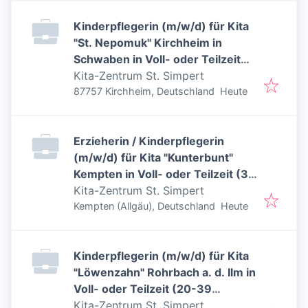
Kinderpflegerin (m/w/d) für Kita
"St. Nepomuk" Kirchheim in
Schwaben in Voll- oder Teilzeit
(30-39 Std./Woche)
Kita-Zentrum St. Simpert
Veröffentlicht
:
87757 Kirchheim, Deutschland
Heute
Erzieherin / Kinderpflegerin
(m/w/d) für Kita "Kunterbunt"
Kempten in Voll- oder Teilzeit (30-
39 Std./Woche), ab sofort,
Kita-Zentrum St. Simpert
Veröffentlicht
:
unbefristet
Kempten (Allgäu), Deutschland
Heute
Kinderpflegerin (m/w/d) für Kita
"Löwenzahn" Rohrbach a. d. Ilm in
Voll- oder Teilzeit (20-39
Std./Woche), ab 01.09.2026
Kita-Zentrum St. Simpert