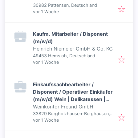
30982 Pattensen, Deutschland
Veröffentlicht
:
vor 1 Woche
Kaufm. Mitarbeiter / Disponent
(m/w/d)
Heinrich Niemeier GmbH & Co. KG
49453 Hemsloh, Deutschland
Veröffentlicht
:
vor 1 Woche
Einkaufssachbearbeiter /
Disponent / Operativer Einkäufer
(m/w/d) Wein | Delikatessen |
Import | Supply Chain
Weinkontor Freund GmbH
33829 Borgholzhausen-Berghausen,
Veröffentlicht
:
Deutschland
vor 1 Woche