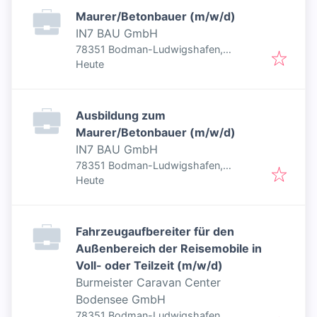
Maurer/Betonbauer (m/w/d)
IN7 BAU GmbH
78351 Bodman-Ludwigshafen,
Veröffentlicht
:
Deutschland
Heute
Ausbildung zum
Maurer/Betonbauer (m/w/d)
IN7 BAU GmbH
78351 Bodman-Ludwigshafen,
Veröffentlicht
:
Deutschland
Heute
Fahrzeugaufbereiter für den
Außenbereich der Reisemobile in
Voll- oder Teilzeit (m/w/d)
Burmeister Caravan Center
Bodensee GmbH
78351 Bodman-Ludwigshafen,