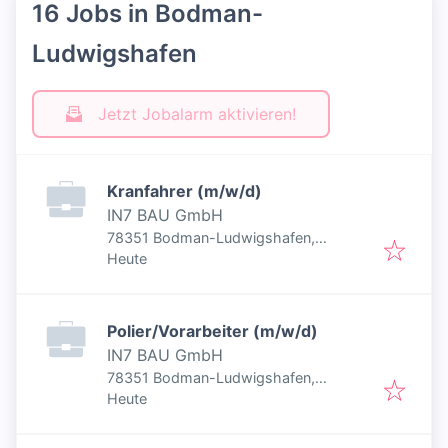
16 Jobs in Bodman-
Ludwigshafen
Jetzt Jobalarm aktivieren!
Kranfahrer (m/w/d)
IN7 BAU GmbH
78351 Bodman-Ludwigshafen,
Veröffentlicht
:
Deutschland
Heute
Polier/Vorarbeiter (m/w/d)
IN7 BAU GmbH
78351 Bodman-Ludwigshafen,
Veröffentlicht
:
Deutschland
Heute