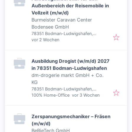
Außenbereich der Reisemobile in
Vollzeit (m/w/d)
Burmeister Caravan Center
Bodensee GmbH
78351 Bodman-Ludwigshafen,
Veröffentlicht
:
Deutschland
vor 2 Wochen
Ausbildung Drogist (w/m/d) 2027
in 78351 Bodman-Ludwigshafen
dm-drogerie markt GmbH + Co.
KG
78351 Bodman-Ludwigshafen,
Veröffentlicht
:
Deutschland
100% Home-Office
vor 3 Wochen
Zerspanungsmechaniker – Fräsen
(m/w/d)
BeRieTech GmbH