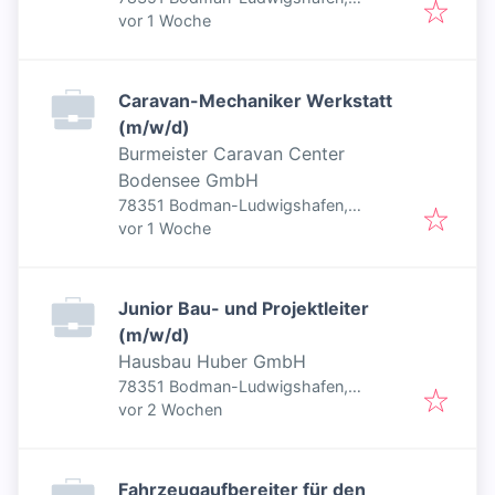
Veröffentlicht
:
Deutschland
vor 1 Woche
Caravan-Mechaniker Werkstatt
(m/w/d)
Burmeister Caravan Center
Bodensee GmbH
78351 Bodman-Ludwigshafen,
Veröffentlicht
:
Deutschland
vor 1 Woche
Junior Bau- und Projektleiter
(m/w/d)
Hausbau Huber GmbH
78351 Bodman-Ludwigshafen,
Veröffentlicht
:
Deutschland
vor 2 Wochen
Fahrzeugaufbereiter für den