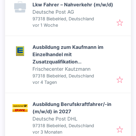
Lkw Fahrer – Nahverkehr (m/w/d)
Deutsche Post AG
97318 Biebelried, Deutschland
Veröffentlicht
:
vor 1 Woche
Ausbildung zum Kaufmann im
Einzelhandel mit
Zusatzqualifikation
Frischespezialist (m/w/d) 2026
Frischecenter Kautzmann
97318 Biebelried, Deutschland
Veröffentlicht
:
vor 4 Tagen
Ausbildung Berufskraftfahrer/-in
(m/w/d) in 2027
Deutsche Post DHL
97318 Biebelried, Deutschland
Veröffentlicht
:
vor 3 Monaten