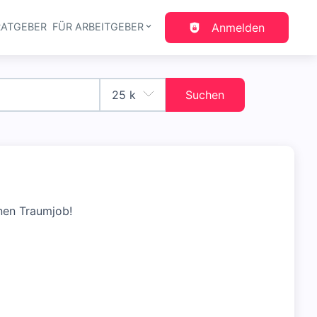
RATGEBER
FÜR ARBEITGEBER
Anmelden
gation
Suchen
nen Traumjob!