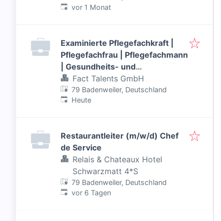
Veröffentlicht
:
vor 1 Monat
Examinierte Pflegefachkraft |
Pflegefachfrau | Pflegefachmann
| Gesundheits- und
Krankenpfleger | Altenpfleger
Fact Talents GmbH
(m/w/d)
79 Badenweiler, Deutschland
Veröffentlicht
:
Heute
Restaurantleiter (m/w/d) Chef
de Service
Relais & Chateaux Hotel
Schwarzmatt 4*S
79 Badenweiler, Deutschland
Veröffentlicht
:
vor 6 Tagen