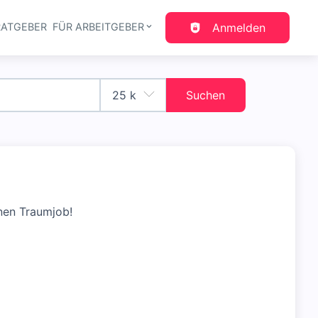
RATGEBER
FÜR ARBEITGEBER
Anmelden
gation
Suchen
nen Traumjob!