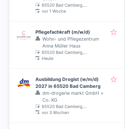
65520 Bad Camberg,
Veröffentlicht
:
Deutschland
vor 1 Woche
Pflegefachkraft (m/w/d)
Wohn- und Pflegezentrum
Anna Müller Haus
65520 Bad Camberg,
Veröffentlicht
:
Deutschland
Heute
Ausbildung Drogist (w/m/d)
2027 in 65520 Bad Camberg
dm-drogerie markt GmbH +
Co. KG
65520 Bad Camberg,
Veröffentlicht
:
Deutschland
vor 3 Wochen