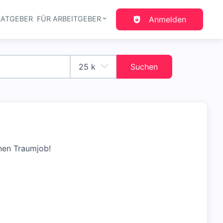
RATGEBER
FÜR ARBEITGEBER
Anmelden
gation
Suchen
nen Traumjob!