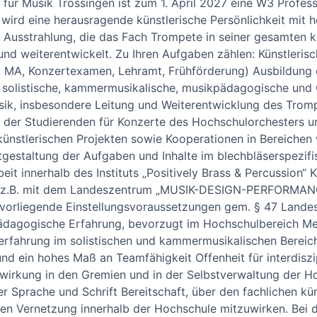
 für Musik Trossingen ist zum 1. April 2027 eine W3 Profes
wird eine herausragende künstlerische Persönlichkeit mit 
 Ausstrahlung, die das Fach Trompete in seiner gesamten k
und weiterentwickelt. Zu Ihren Aufgaben zählen: Künstlerisch
, MA, Konzertexamen, Lehramt, Frühförderung) Ausbildung 
 solistische, kammermusikalische, musikpädagogische und 
ik, insbesondere Leitung und Weiterentwicklung des Tro
 der Studierenden für Konzerte des Hochschulorchesters u
ünstlerischen Projekten sowie Kooperationen in Bereichen 
tgestaltung der Aufgaben und Inhalte im blechbläserspezif
eit innerhalb des Instituts „Positively Brass & Percussion“
eit z.B. mit dem Landeszentrum „MUSIK-DESIGN-PERFORMANC
 vorliegende Einstellungsvoraussetzungen gem. § 47 Land
agogische Erfahrung, bevorzugt im Hochschulbereich Meh
rfahrung im solistischen und kammermusikalischen Bereich
und ein hohes Maß an Teamfähigkeit Offenheit für interdiszi
twirkung in den Gremien und in der Selbstverwaltung der 
r Sprache und Schrift Bereitschaft, über den fachlichen kü
ären Vernetzung innerhalb der Hochschule mitzuwirken. Bei d