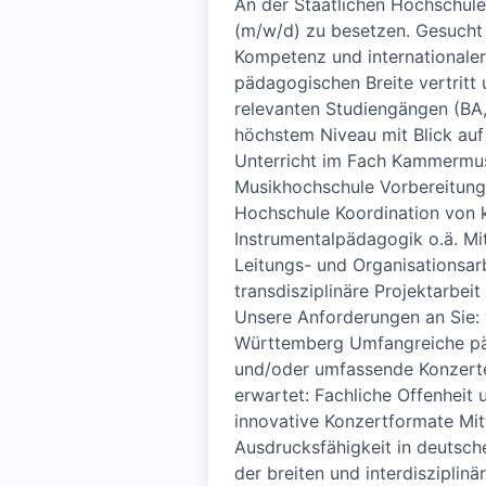
An der Staatlichen Hochschule
(m/w/d) zu besetzen. Gesucht 
Kompetenz und internationaler
pädagogischen Breite vertritt 
relevanten Studiengängen (BA
höchstem Niveau mit Blick auf
Unterricht im Fach Kammermus
Musikhochschule Vorbereitung
Hochschule Koordination von k
Instrumentalpädagogik o.ä. Mi
Leitungs- und Organisationsarb
transdisziplinäre Projektarb
Unsere Anforderungen an Sie:
Württemberg Umfangreiche päd
und/oder umfassende Konzerte
erwartet: Fachliche Offenheit 
innovative Konzertformate Mi
Ausdrucksfähigkeit in deutsche
der breiten und interdisziplin