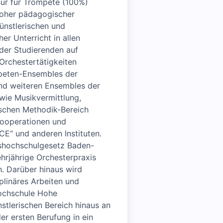
sur für Trompete (100%)
hoher pädagogischer
ünstlerischen und
er Unterricht in allen
der Studierenden auf
Orchestertätigkeiten
mpeten-Ensembles der
nd weiteren Ensembles der
wie Musikvermittlung,
ischen Methodik-Bereich
 Kooperationen und
E“ und anderen Instituten.
eshochschulgesetz Baden-
rjährige Orchesterpraxis
. Darüber hinaus wird
plinäres Arbeiten und
Hochschule Hohe
nstlerischen Bereich hinaus an
er ersten Berufung in ein