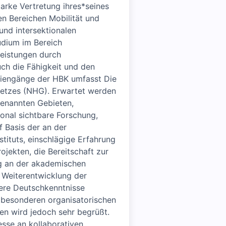
tarke Vertretung ihres*seines
en Bereichen Mobilität und
und intersektionalen
udium im Bereich
Leistungen durch
ch die Fähigkeit und den
udiengänge der HBK umfasst Die
setzes (NHG). Erwartet werden
genannten Gebieten,
ional sichtbare Forschung,
 Basis der an der
tituts, einschlägige Erfahrung
jekten, die Bereitschaft zur
ng an der akademischen
d Weiterentwicklung der
here Deutschkenntnisse
 besonderen organisatorischen
en wird jedoch sehr begrüßt.
sse an kollaborativen