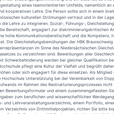
gestaltung eines teamorientierten Umfelds, namentlich an 
 kooperativen Lehre. Die Person sollte sich in einem breite
össischen kulturellen Strömungen vertraut und in der Lage 
 die Lehre zu integrieren. Sozial-, Führungs-, Gleichstellu
die Bereitschaft, engagiert zur diskriminierungskritischen 
ne hohe Kommunikationsbereitschaft und die Kompetenz, h
rtet. Die Gleichstellungsbemühungen der HBK Braunschweig
nterrepräsentanzen im Sinne des Niedersächsischen Gleichs
esetzes zu verzeichnen sind. Bewerbungen aller Geschlech
 Schwerbehinderung werden bei gleicher Qualifikation bev
Hochschule pflegt eine Kultur der Vielfalt und begrüßt da
rhöhen oder sich engagiert für diese einsetzen. Als Mitglie
Hochschule Unterstützung bei der Vereinbarkeit von Doppel
ufwands im Rahmen des Restrukturierungsprozesses nicht te
ten Bewerbungsformular und einem zusammengefassten G
ngaben zum beruflichen und wissenschaftlichen Werdegang
s- und Lehrveranstaltungsverzeichnis, einem Portfolio, ein
 Verzeichnis von Drittmittelprojekten, richten Sie bitte b