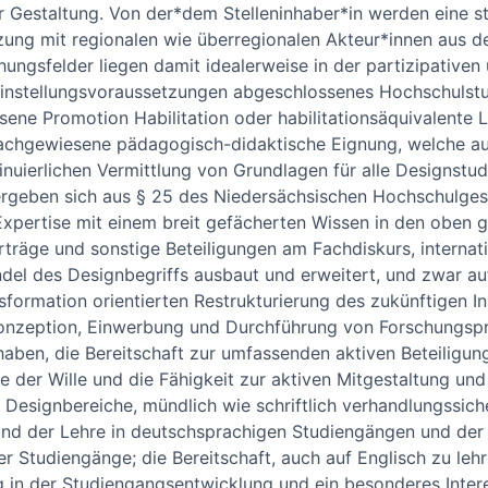
er Gestaltung. Von der*dem Stelleninhaber*in werden eine s
zung mit regionalen wie überregionalen Akteur*innen aus d
hungsfelder liegen damit idealerweise in der partizipativen 
 Einstellungsvoraussetzungen abgeschlossenes Hochschulst
ene Promotion Habilitation oder habilitationsäquivalente 
nachgewiesene pädagogisch-didaktische Eignung, welche au
tinuierlichen Vermittlung von Grundlagen für alle Designst
ergeben sich aus § 25 des Niedersächsischen Hochschulge
Expertise mit einem breit gefächerten Wissen in den oben 
rträge und sonstige Beteiligungen am Fachdiskurs, internat
del des Designbegriffs ausbaut und erweitert, und zwar auf
formation orientierten Restrukturierung des zukünftigen Ins
 Konzeption, Einwerbung und Durchführung von Forschungspro
aben, die Bereitschaft zur umfassenden aktiven Beteiligu
e der Wille und die Fähigkeit zur aktiven Mitgestaltung un
 Designbereiche, mündlich wie schriftlich verhandlungssic
und der Lehre in deutschsprachigen Studiengängen und der
 Studiengänge; die Bereitschaft, auch auf Englisch zu lehr
in der Studiengangsentwicklung und ein besonderes Intere