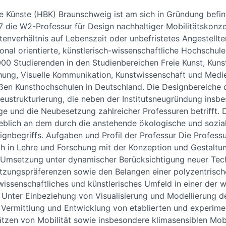
e Künste (HBK) Braunschweig ist am sich in Gründung befin
 die W2-Professur für Design nachhaltiger Mobilitätskonze
mtenverhältnis auf Lebenszeit oder unbefristetes Angestellte
ional orientierte, künstlerisch-wissenschaftliche Hochschul
.000 Studierenden in den Studienbereichen Freie Kunst, Kun
hung, Visuelle Kommunikation, Kunstwissenschaft und Medi
en Kunsthochschulen in Deutschland. Die Designbereiche 
Neustrukturierung, die neben der Institutsneugründung insb
e und die Neubesetzung zahlreicher Professuren betrifft. D
ßgeblich an dem durch die anstehende ökologische und sozi
gnbegriffs. Aufgaben und Profil der Professur Die Professu
ch in Lehre und Forschung mit der Konzeption und Gestaltun
 Umsetzung unter dynamischer Berücksichtigung neuer Tec
tzungspräferenzen sowie den Belangen einer polyzentrische
s wissenschaftliches und künstlerisches Umfeld in einer der 
. Unter Einbeziehung von Visualisierung und Modellierung d
e Vermittlung und Entwicklung von etablierten und experime
ätzen von Mobilität sowie insbesondere klimasensiblen Mob