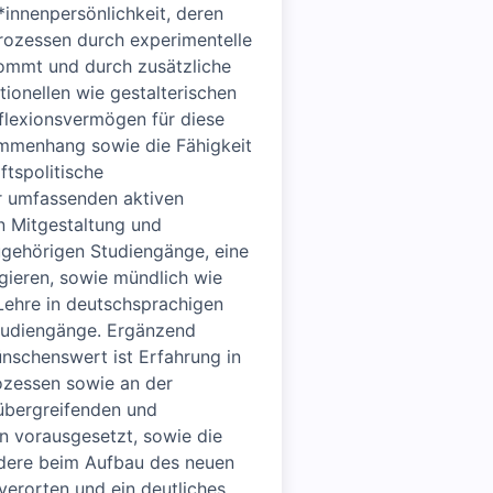
innenpersönlichkeit, deren
rozessen durch experimentelle
ommt und durch zusätzliche
ionellen wie gestalterischen
eflexionsvermögen für diese
sammenhang sowie die Fähigkeit
ftspolitische
ur umfassenden aktiven
en Mitgestaltung und
ugehörigen Studiengänge, eine
gieren, sowie mündlich wie
Lehre in deutschsprachigen
tudiengänge. Ergänzend
ünschenswert ist Erfahrung in
ozessen sowie an der
übergreifenden und
n vorausgesetzt, sowie die
ondere beim Aufbau des neuen
 verorten und ein deutliches