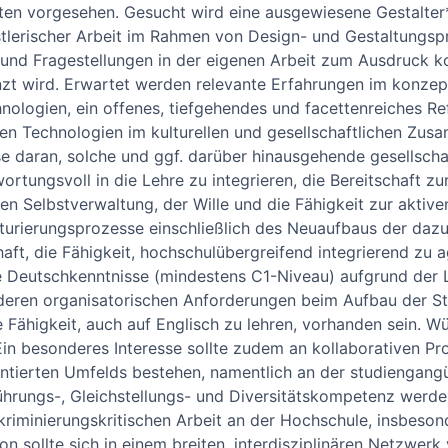
ften vorgesehen. Gesucht wird eine ausgewiesene Gestalter*
tlerischer Arbeit im Rahmen von Design- und Gestaltungsp
und Fragestellungen in der eigenen Arbeit zum Ausdruck k
nzt wird. Erwartet werden relevante Erfahrungen im konzept
hnologien, ein offenes, tiefgehendes und facettenreiches R
den Technologien im kulturellen und gesellschaftlichen Zu
se daran, solche und ggf. darüber hinausgehende gesellscha
rtungsvoll in die Lehre zu integrieren, die Bereitschaft z
n Selbstverwaltung, der Wille und die Fähigkeit zur aktiv
turierungsprozesse einschließlich des Neuaufbaus der daz
ft, die Fähigkeit, hochschulübergreifend integrierend zu a
re Deutschkenntnisse (mindestens C1-Niveau) aufgrund der 
eren organisatorischen Anforderungen beim Aufbau der S
ie Fähigkeit, auch auf Englisch zu lehren, vorhanden sein. W
in besonderes Interesse sollte zudem an kollaborativen Pr
ntierten Umfelds bestehen, namentlich an der studiengang
Führungs-, Gleichstellungs- und Diversitätskompetenz werde
iskriminierungskritischen Arbeit an der Hochschule, insbes
son sollte sich in einem breiten, interdisziplinären Netzwerk