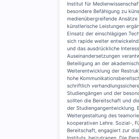
Institut für Medienwissenscha
besondere Befähigung zu küns
medienübergreifende Ansätze 
künstlerische Leistungen ergä
Einsatz der einschlägigen Tec
sich rapide weiter entwickeln
und das ausdrückliche Interes
Auseinandersetzungen verantwo
Beteiligung an der akademische
Weiterentwicklung der Restruk
hohe Kommunikationsbereitscha
schriftlich verhandlungssiche
Studiengängen und der besond
sollten die Bereitschaft und d
der Studiengangentwicklung. E
Weitergestaltung des teamorie
kooperativen Lehre. Sozial-, 
Bereitschaft, engagiert zur d
Instituts, beizutragen. Die Per