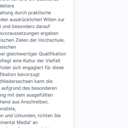
Weitere
ltung durch praktische
den ausdrücklichen Willen zur
st und besonders darauf
ungsvoraussetzungen ergeben
ischen Zielen der Hochschule,
hsischen
i gleichwertiger Qualifikation
egt eine Kultur der Vielfalt
oder sich engagiert für diese
fikation bevorzugt
stNiedersachsen kann die
st aufgrund des besonderen
ung mit dem ausgefüllten
end aus Anschreiben,
nsliste,
n und Urkunden, richten Sie
imental Media“ an