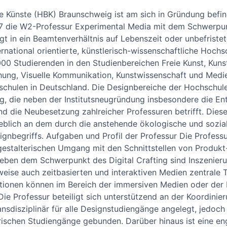
e Künste (HBK) Braunschweig ist am sich in Gründung befin
7 die W2-Professur Experimental Media mit dem Schwerpunk
lgt in ein Beamtenverhältnis auf Lebenszeit oder unbefristet
rnational orientierte, künstlerisch-wissenschaftliche Hoch
.000 Studierenden in den Studienbereichen Freie Kunst, Kun
hung, Visuelle Kommunikation, Kunstwissenschaft und Medi
hulen in Deutschland. Die Designbereiche der Hochschule b
, die neben der Institutsneugründung insbesondere die Ent
 die Neubesetzung zahlreicher Professuren betrifft. Dieser
ßgeblich an dem durch die anstehende ökologische und sozi
gnbegriffs. Aufgaben und Profil der Professur Die Professur
-gestalterischen Umgang mit den Schnittstellen von Produk
eben dem Schwerpunkt des Digital Crafting sind Inszenieru
rweise auch zeitbasierten und interaktiven Medien zentrale
ionen können im Bereich der immersiven Medien oder der K
Die Professur beteiligt sich unterstützend an der Koordini
ansdisziplinär für alle Designstudiengänge angelegt, jedoc
erischen Studiengänge gebunden. Darüber hinaus ist eine 