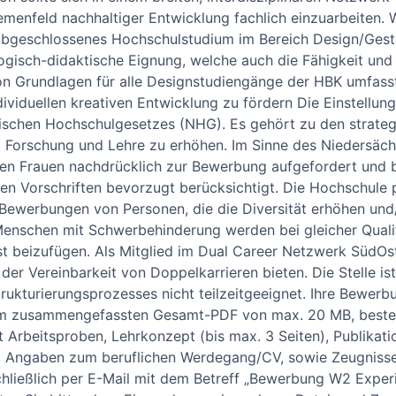
emenfeld nachhaltiger Entwicklung fachlich einzuarbeiten. 
abgeschlossenes Hochschulstudium im Bereich Design/Gesta
gisch-didaktische Eignung, welche auch die Fähigkeit und 
von Grundlagen für alle Designstudiengänge der HBK umfas
individuellen kreativen Entwicklung zu fördern Die Einstell
ischen Hochschulgesetzes (NHG). Es gehört zu den strateg
t, Forschung und Lehre zu erhöhen. Im Sinne des Niedersäc
en Frauen nachdrücklich zur Bewerbung aufgefordert und be
 Vorschriften bevorzugt berücksichtigt. Die Hochschule pfl
ewerbungen von Personen, die die Diversität erhöhen und/
enschen mit Schwerbehinderung werden bei gleicher Quali
ist beizufügen. Als Mitglied im Dual Career Netzwerk SüdO
der Vereinbarkeit von Doppelkarrieren bieten. Die Stelle i
kturierungsprozesses nicht teilzeitgeeignet. Ihre Bewerb
m zusammengefassten Gesamt-PDF von max. 20 MB, besteh
 Arbeitsproben, Lehrkonzept (bis max. 3 Seiten), Publikatio
s, Angaben zum beruflichen Werdegang/CV, sowie Zeugnisse
chließlich per E-Mail mit dem Betreff „Bewerbung W2 Exper