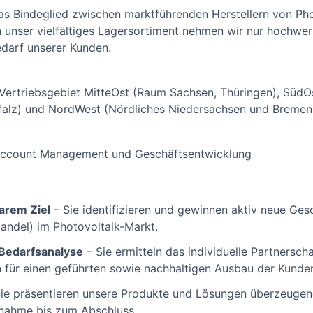
das Bindeglied zwischen marktführenden Herstellern von P
In unser vielfältiges Lagersortiment nehmen wir nur hochwer
edarf unserer Kunden.
Vertriebsgebiet MitteOst (Raum Sachsen, Thüringen), SüdO
alz) und NordWest (Nördliches Niedersachsen und Bremen
ccount Management und Geschäftsentwicklung
arem Ziel
– Sie identifizieren und gewinnen aktiv neue Ges
andel) im Photovoltaik-Markt.
 Bedarfsanalyse
– Sie ermitteln das individuelle Partnersch
n für einen geführten sowie nachhaltigen Ausbau der Kund
ie präsentieren unsere Produkte und Lösungen überzeugen
fnahme bis zum Abschluss.