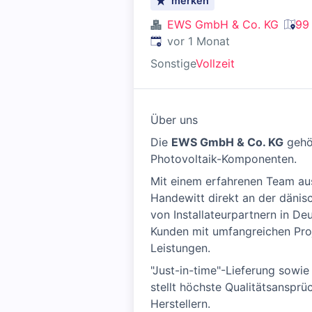
merken
EWS GmbH & Co. KG
99 
Veröffentlicht
:
vor 1 Monat
Sonstige
Vollzeit
Über uns
Die
EWS GmbH & Co. KG
gehö
Photovoltaik-Komponenten.
Mit einem erfahrenen Team aus
Handewitt direkt an der däni
von Installateurpartnern in D
Kunden mit umfangreichen Pro
Leistungen.
"Just-in-time"-Lieferung sowi
stellt höchste Qualitätsanspr
Herstellern.