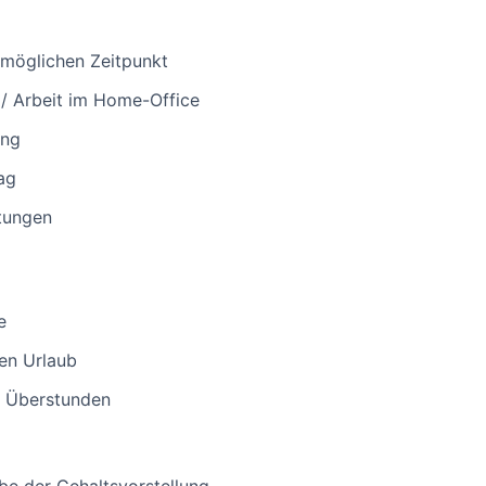
tmöglichen Zeitpunkt
 / Arbeit im Home-Office
ung
ag
stungen
e
en Urlaub
ür Überstunden