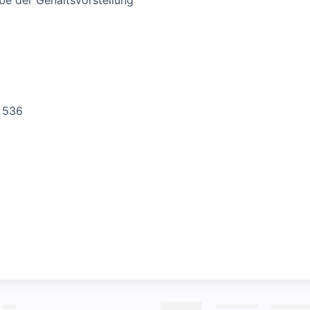
be der Gehaltsvorstellung
– 536