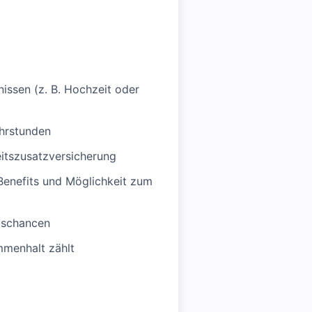
issen (z. B. Hochzeit oder
ehrstunden
eitszusatzversicherung
enefits und Möglichkeit zum
gschancen
mmenhalt zählt