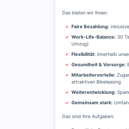
Das bieten wir Ihnen:
Faire Bezahlung:
inklusiv
Work-Life-Balance:
30 Ta
Umzug)
Flexibilität:
Innerhalb unser
Gesundheit & Vorsorge:
B
Mitarbeitervorteile:
Zugan
attraktiven Bikeleasing
Weiterentwicklung:
Spann
Gemeinsam stark:
Umfangr
Das sind Ihre Aufgaben: