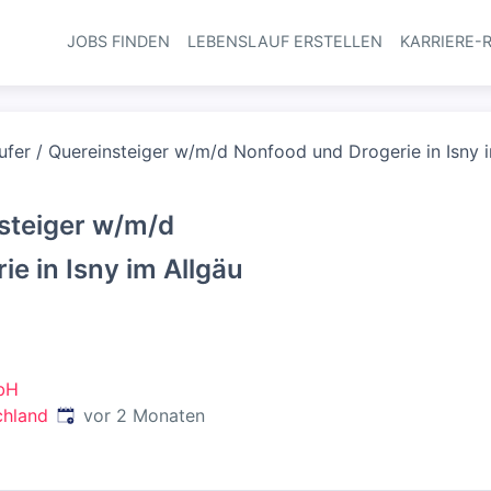
JOBS FINDEN
LEBENSLAUF ERSTELLEN
KARRIERE-
Haupt-Navi
ufer / Quereinsteiger w/m/d Nonfood und Drogerie in Isny im
nsteiger w/m/d
e in Isny im Allgäu
bH
Veröffentlicht
:
chland
vor 2 Monaten