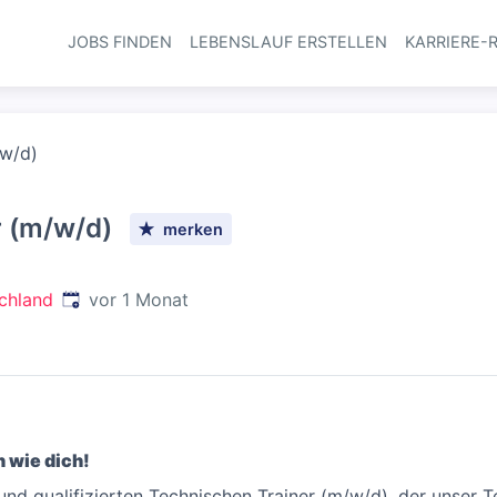
JOBS FINDEN
LEBENSLAUF ERSTELLEN
KARRIERE-
Haupt-Navi
/w/d)
r (m/w/d)
merken
Veröffentlicht
:
chland
vor 1 Monat
 wie dich!
nd qualifizierten Technischen Trainer (m/w/d), der unser Te