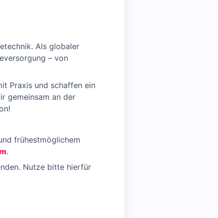
etechnik. Als globaler
ieversorgung – von
it Praxis und schaffen ein
 wir gemeinsam an der
on!
 und frühestmöglichem
om
.
den. Nutze bitte hierfür