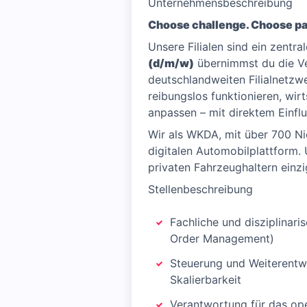
Unternehmensbeschreibung
Choose challenge. Choose pa
Unsere Filialen sind ein zentr
(d/m/w)
übernimmst du die Ve
deutschlandweiten Filialnetzwe
reibungslos funktionieren, wi
anpassen – mit direktem Einflus
Wir als WKDA, mit über 700 Ni
digitalen Automobilplattform.
privaten Fahrzeughaltern einzi
Stellenbeschreibung
Fachliche und disziplinar
Order Management)
Steuerung und Weiterentwi
Skalierbarkeit
Verantwortung für das ope