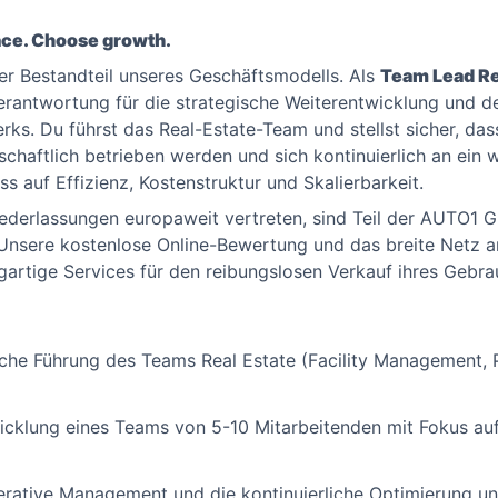
ce. Choose growth.
aler Bestandteil unseres Geschäftsmodells. Als
Team Lead Re
rantwortung für die strategische Weiterentwicklung und den
rks. Du führst das Real-Estate-Team und stellst sicher, da
rtschaftlich betrieben werden und sich kontinuierlich an e
s auf Effizienz, Kostenstruktur und Skalierbarkeit.
ederlassungen europaweit vertreten, sind Teil der AUTO1 
 Unsere kostenlose Online-Bewertung und das breite Netz a
gartige Services für den reibungslosen Verkauf ihres Gebra
ische Führung des Teams Real Estate (Facility Management
cklung eines Teams von 5-10 Mitarbeitenden mit Fokus auf
rative Management und die kontinuierliche Optimierung uns