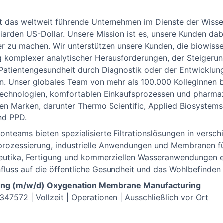
 ist das weltweit führende Unternehmen im Dienste der Wiss
arden US-Dollar. Unsere Mission ist es, unsere Kunden dabe
er zu machen. Wir unterstützen unsere Kunden, die biowiss
g komplexer analytischer Herausforderungen, der Steigerung
Patientengesundheit durch Diagnostik oder der Entwicklun
. Unser globales Team von mehr als 100.000 KollegInnen b
Technologien, komfortablen Einkaufsprozessen und pharmaz
 Marken, darunter Thermo Scientific, Applied Biosystems, I
nd PPD.
ionteams bieten spezialisierte Filtrationslösungen in versc
 Bioprozessierung, industrielle Anwendungen und Membranen 
utika, Fertigung und kommerziellen Wasseranwendungen e
nfluss auf die öffentliche Gesundheit und das Wohlbefinde
ring (m/w/d) Oxygenation Membrane Manufacturing
47572 | Vollzeit | Operationen | Ausschließlich vor Ort