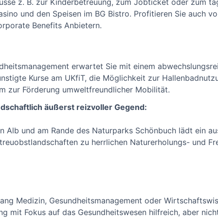
üsse z. B. zur Kinderbetreuung, zum Jobticket oder zum täg
asino und den Speisen im BG Bistro. Profitieren Sie auch v
orporate Benefits Anbietern.
ndheitsmanagement erwartet Sie mit einem abwechslungsrei
ünstigte Kurse am UKfiT, die Möglichkeit zur Hallenbadnut
 zur Förderung umweltfreundlicher Mobilität.
dschaftlich äußerst reizvoller Gegend:
 Alb und am Rande des Naturparks Schönbuch lädt ein au
euobstlandschaften zu herrlichen Naturerholungs- und Fre
ngang Medizin, Gesundheitsmanagement oder Wirtschaftswis
ung mit Fokus auf das Gesundheitswesen hilfreich, aber nic