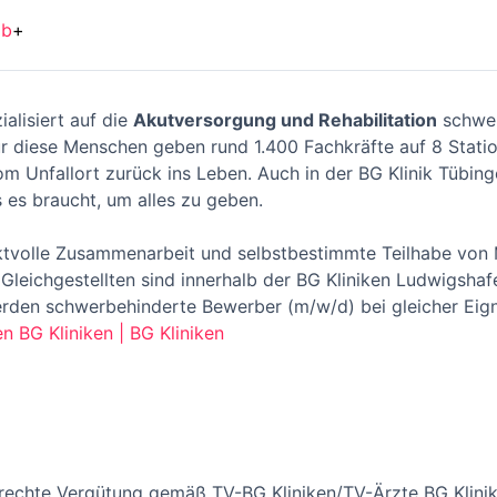
ob
+
ialisiert auf die
Akutversorgung und Rehabilitation
schwer
r diese Menschen geben rund 1.400 Fachkräfte auf 8 Station
vom Unfallort zurück ins Leben. Auch in der BG Klinik Tübin
s es braucht, um alles zu geben.
ektvolle Zusammenarbeit und selbstbestimmte Teilhabe von
Gleichgestellten sind innerhalb der BG Kliniken Ludwigsh
erden schwerbehinderte Bewerber (m/w/d) bei gleicher Eig
en BG Kliniken | BG Kliniken
erechte Vergütung gemäß TV-BG Kliniken/TV-Ärzte BG Klinik