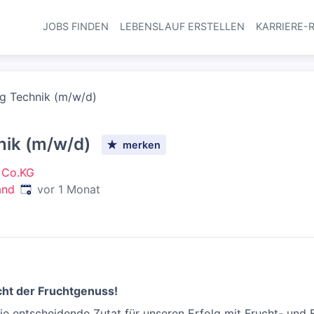
JOBS FINDEN
LEBENSLAUF ERSTELLEN
KARRIERE-
Haupt-Navi
ung Technik (m/w/d)
hnik (m/w/d)
merken
 Co.KG
Veröffentlicht
:
and
vor 1 Monat
cht der Fruchtgenuss!
ie entscheidende Zutat für unseren Erfolg mit Frucht- und 