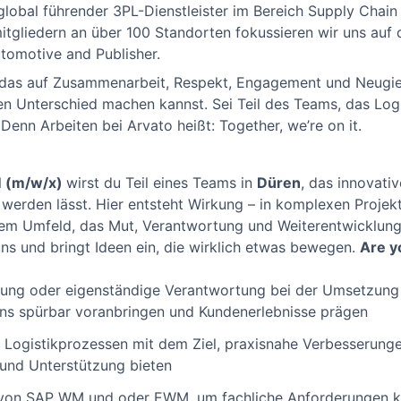
d global führender 3PL-Dienstleister im Bereich Supply Cha
gliedern an über 100 Standorten fokussieren wir uns auf
utomotive and Publisher.
 das auf Zusammenarbeit, Respekt, Engagement und Neugier
en Unterschied machen kannst. Sei Teil des Teams, das Logis
 Denn Arbeiten bei Arvato heißt: Together, we’re on it.
 (m/w/x)
wirst du Teil eines Teams in
Düren
, das innovati
werden lässt. Hier entsteht Wirkung – in komplexen Projekt
m Umfeld, das Mut, Verantwortung und Weiterentwicklung f
uns und bringt Ideen ein, die wirklich etwas bewegen.
Are y
kung oder eigenständige Verantwortung bei der Umsetzung 
ins spürbar voranbringen und Kundenerlebnisse prägen
n Logistikprozessen mit dem Ziel, praxisnahe Verbesserunge
t und Unterstützung bieten
von SAP WM und oder EWM, um fachliche Anforderungen klar