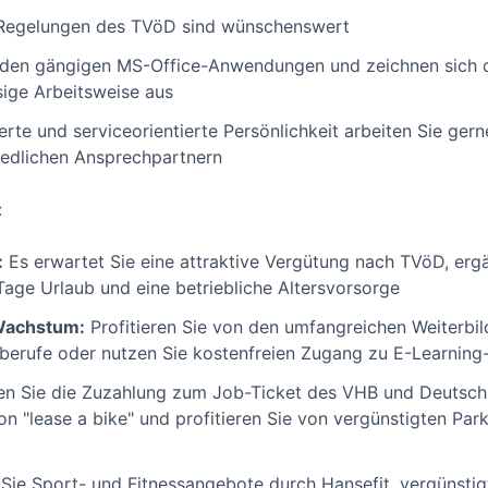
en Regelungen des TVöD sind wünschenswert
it den gängigen MS-Office-Anwendungen und zeichnen sich d
sige Arbeitsweise aus
ierte und serviceorientierte Persönlichkeit arbeiten Sie g
hiedlichen Ansprechpartnern
:
:
Es erwartet Sie eine attraktive Vergütung nach TVöD, erg
age Urlaub und eine betriebliche Altersvorsorge
 Wachstum:
Profitieren Sie von den umfangreichen Weiterbi
berufe oder nutzen Sie kostenfreien Zugang zu E-Learning
n Sie die Zuzahlung zum Job-Ticket des VHB und Deutschl
n "lease a bike" und profitieren Sie von vergünstigten Par
Sie Sport- und Fitnessangebote durch Hansefit, vergünstigt