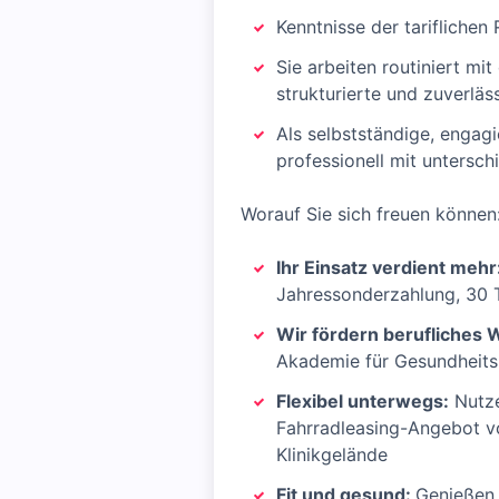
Kenntnisse der tariflich
Sie arbeiten routiniert m
strukturierte und zuverläs
Als selbstständige, engag
professionell mit untersc
Worauf Sie sich freuen können
Ihr Einsatz verdient mehr
Jahressonderzahlung, 30 T
Wir fördern berufliches
Akademie für Gesundheits
Flexibel unterwegs:
Nutze
Fahrradleasing-Angebot vo
Klinikgelände
Fit und gesund:
Genießen 