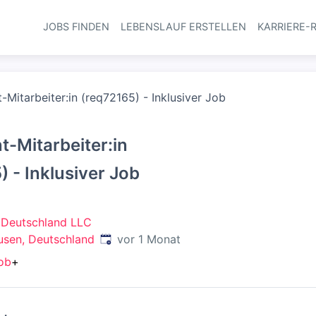
JOBS FINDEN
LEBENSLAUF ERSTELLEN
KARRIERE-
Haupt-Navi
-Mitarbeiter:in (req72165) - Inklusiver Job
t-Mitarbeiter:in
) - Inklusiver Job
 Deutschland LLC
Veröffentlicht
:
usen, Deutschland
vor 1 Monat
job
+