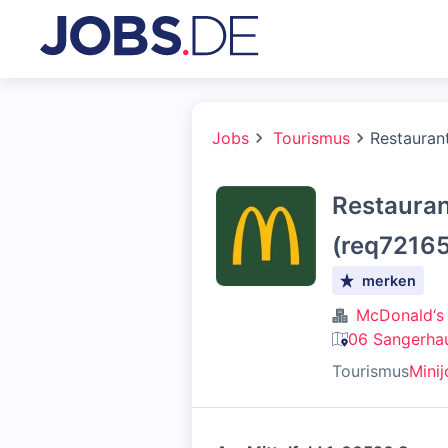
Jobs
Tourismus
Restaurant
Restauran
(req72165
merken
McDonald‘s
06 Sangerha
Tourismus
Mini