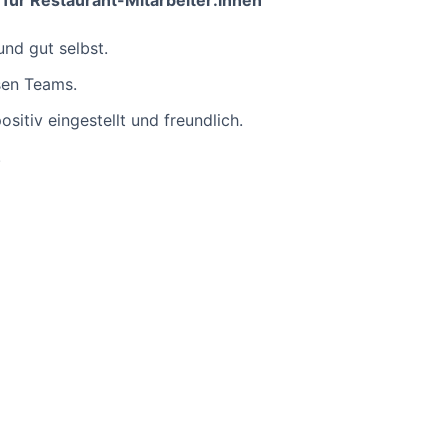
für Restaurant-Mitarbeiter:innen
und gut selbst.
rsen Teams.
positiv eingestellt und freundlich.
.