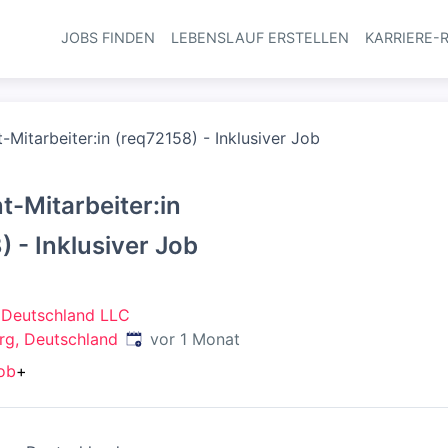
JOBS FINDEN
LEBENSLAUF ERSTELLEN
KARRIERE-
Haupt-Navi
-Mitarbeiter:in (req72158) - Inklusiver Job
t-Mitarbeiter:in
) - Inklusiver Job
 Deutschland LLC
Veröffentlicht
:
g, Deutschland
vor 1 Monat
job
+