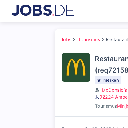
Jobs
Tourismus
Restaurant
Restauran
(req72158
merken
McDonald‘s
92224 Amber
Tourismus
Mini