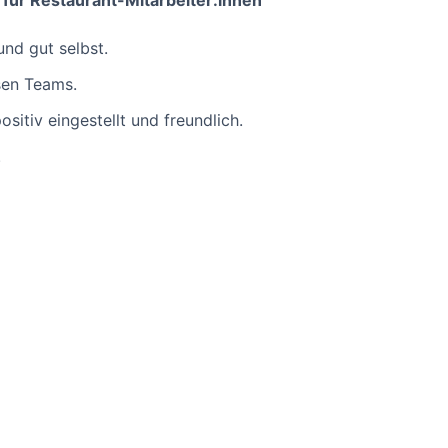
für Restaurant-Mitarbeiter:innen
und gut selbst.
rsen Teams.
positiv eingestellt und freundlich.
.