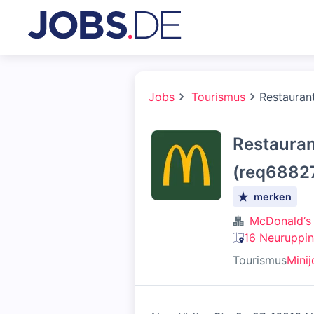
Jobs
Tourismus
Restaurant
Restauran
(req68827
merken
McDonald‘s
16 Neuruppin
Tourismus
Mini