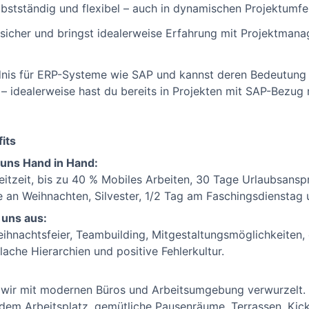
lbstständig und flexibel – auch in dynamischen Projektumfe
sicher und bringst idealerweise Erfahrung mit Projektmanag
nis für ERP-Systeme wie SAP und kannst deren Bedeutung f
 – idealerweise hast du bereits in Projekten mit SAP-Bezug 
its
 uns Hand in Hand:
leitzeit, bis zu 40 % Mobiles Arbeiten, 30 Tage Urlaubsans
e an Weihnachten, Silvester, 1/2 Tag am Faschingsdienstag 
 uns aus:
eihnachtsfeier, Teambuilding, Mitgestaltungsmöglichkeiten,
lache Hierarchien und positive Fehlerkultur.
d wir mit modernen Büros und Arbeitsumgebung verwurzelt. 
edem Arbeitsplatz, gemütliche Pausenräume, Terrassen, Kick