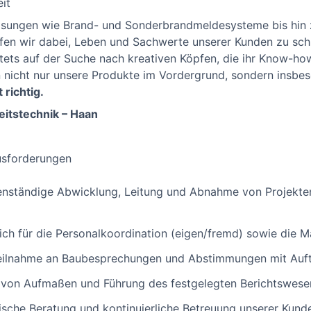
eit
lösungen wie Brand- und Sonderbrandmeldesysteme bis hin 
en wir dabei, Leben und Sachwerte unserer Kunden zu schü
tets auf der Suche nach kreativen Köpfen, die ihr Know-how
n nicht nur unsere Produkte im Vordergrund, sondern insbe
 richtig.
eitstechnik – Haan
usforderungen
nständige Abwicklung, Leitung und Abnahme von Projekten
ch für die Personalkoordination (eigen/fremd) sowie die Ma
eilnahme an Baubesprechungen und Abstimmungen mit Auft
 von Aufmaßen und Führung des festgelegten Berichtswese
sche Beratung und kontinuierliche Betreuung unserer Kund