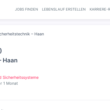
JOBS FINDEN
LEBENSLAUF ERSTELLEN
KARRIERE-
Haupt-Navi
icherheitstechnik – Haan
)
– Haan
 Sicherheitssysteme
fentlicht
:
r 1 Monat