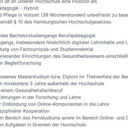
 ist an unserer Hochschule eine Position als
ädagogik - Hybrid
 Pflege in Vollzeit (39 Wochenstunden) unbefristet zu bese
 gemäß § 15 des Hamburgischen Hochschulgesetzes.
g des Bachelorstudiengangs Berufspädagogik
gangs, insbesondere hinsichtlich digitaler Lehrinhalte und
ung von Fachcurricula und Studienmaterial
rierender Einrichtungen des Gesundheitswesens einschließ
r Begleitforschung
ossenes Masterstudium bzw. Diplom im Themenfeld der Be
on mindestens 3 Jahre außerhalb der Hochschule
 einem Gesundheitsfachberuf
ahrungen in der Forschung und Lehre
r Einbindung von Online-Komponenten in die Lehre
sziplinärer Kooperation
m Bereich des Fernstudiums sowie im Bereich Online- und 
on Aufgaben in Gremien der Hochschule