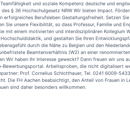
, Teamfähigkeit und soziale Kompetenz deutsche und englis
 des § 36 Hochschul­gesetz NRW Wir bieten Impact. Fördern
erfolg­reiches Berufs­leben Gestaltungsfreiheit. Setzen Sie 
 Sie unsere Flexibilität, so dass Professur, Familie und En
ie mit einem motivierten und inter­disziplinären Kollegium
 Hochschu­ldidaktik, und gestalten Sie Ihren Entwicklungs­pf
ebens­gefühl durch die Nähe zu Belgien und den Nieder­land
 unbe­fristete Beamtenverhältnis (W2) an einer renommierten
ngen Wir haben Ihr Interesse geweckt? Dann freuen wir uns 
Bewerbungsportal. Arbeits­proben, die nicht digitalisert w
partner: Prof. Cornelius Schlotthauer, Tel. 0241 6009-543
ht. Die FH Aachen beab­sichtigt, den Anteil von Frauen in 
auen sind daher besonders will­kommen.