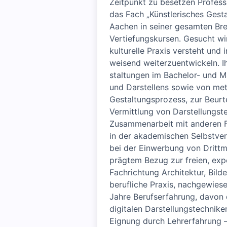
Zeitpunkt zu besetzen Professu
das Fach „Künstlerisches Gesta
Aachen in seiner gesamten Bre
Vertiefungs­kursen. Gesucht wir
kulturelle Praxis versteht und i
weisend weiterzu­entwickeln.
staltungen im Bachelor- und M
und Darstellens sowie von meth
Gestaltungs­prozess, zur Beurt
Vermittlung von Darstellungst
Zusammen­arbeit mit anderen F
in der akademischen Selbst­v
bei der Einwerbung von Dritt­mi
prägtem Bezug zur freien, exp
Fach­richtung Architektur, Bil
berufliche Praxis, nach­gewie
Jahre Berufserfahrung, davon
digitalen Darstellungs­techni
Eignung durch Lehrerfahrung –