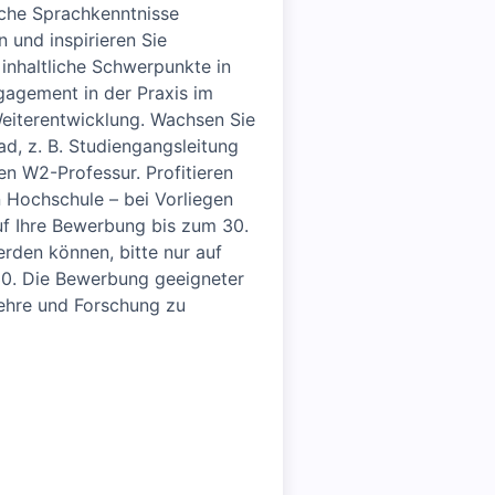
che Sprach­kenntnisse
 und inspirieren Sie
inhaltliche Schwer­punkte in
gage­ment in der Praxis im
 Weiterentwicklung. Wachsen Sie
ad, z. B. Studiengangs­leitung
en W2-Professur. Profitieren
 Hoch­schule – bei Vorliegen
auf Ihre Bewerbung bis zum 30.
erden können, bitte nur auf
30. Die Bewerbung geeigneter
Lehre und Forschung zu