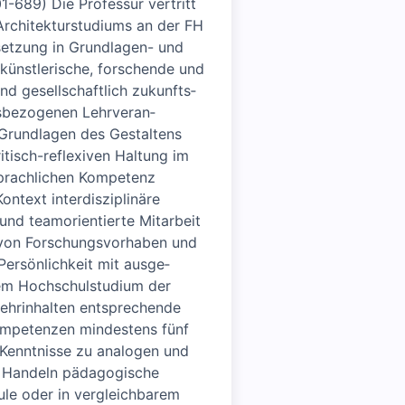
1-689) Die Professur vertritt
Architektur­studiums an der FH
setzung in Grund­lagen- und
s künstlerische, forschende und
und gesell­schaftlich zukunfts­
­bezogenen Lehrveran­
 Grundlagen des Gestaltens
itisch-reflexiven Haltung im
­sprachlichen Kompetenz
ntext interdisziplinäre
nd team­orientierte Mitarbeit
 von Forschungs­vorhaben und
Persönlich­keit mit ausge­
nem Hochschul­studium der
Lehrinhalten entsprechende
ompe­tenzen mindestens fünf
 Kenntnisse zu analogen und
nd Handeln pädagogische
le oder in vergleich­barem