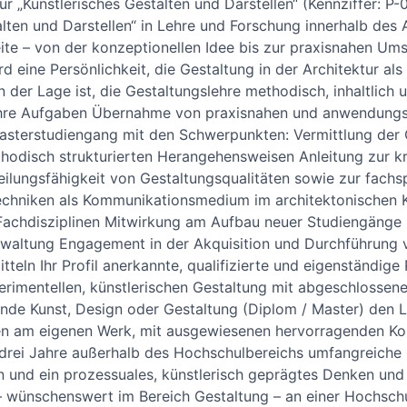
r „Künstlerisches Gestalten und Darstellen“ (Kennziffer: P-0
lten und Darstellen“ in Lehre und Forschung inner­halb des 
ite – von der konzeptio­nellen Idee bis zur praxisnahen Um
d eine Persönlichkeit, die Gestal­tung in der Archi­tektur al
n der Lage ist, die Gestaltungs­lehre methodisch, inhalt­lich 
 Ihre Aufgaben Übernahme von praxisnahen und anwendungs
aster­studien­gang mit den Schwer­punkten: Vermittlung der
o­disch struk­turierten Herangehens­weisen Anleitung zur kr
eilungs­fähigkeit von Gestaltungs­qualitäten sowie zur fach
echniken als Kommunikation­smedium im architektonischen Ko
ach­disziplinen Mitwirkung am Aufbau neuer Studiengänge u
erwaltung Engagement in der Akquisition und Durchführung
tteln Ihr Profil anerkannte, qualifizierte und eigenständige 
erimentellen, künstlerischen Gestaltung mit abge­schlosse
dende Kunst, Design oder Gestaltung (Diplom / Master) den 
sen am eigenen Werk, mit ausge­wiesenen hervor­ragenden K
 drei Jahre außerhalb des Hochschulbereichs umfangreiche
ken und ein prozes­suales, künstlerisch geprägtes Denken u
 wünschens­wert im Bereich Gestaltung – an einer Hoch­schu