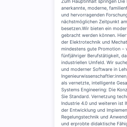
Zum Hauptinhalt springen Die 
anerkannte, moderne, familien
und hervorragenden Forschung
nächstmöglichen Zeitpunkt am 
besetzen.Wir bieten ein modern
gebracht werden können. Hierf
der Elektrotechnik und Mechatr
mindestens gute Promotion – 
fünfjähriger Berufstätigkeit, 
industriellen Umfeld. Wir such
und moderner Software in Lehr
Ingenieurwissenschaftler:inne
als vernetzte, intelligente Ge
Systems Engineering: Die Kon
Sie Standard. Vernetzung tech
Industrie 4.0 und weiteren is
der Entwicklung und Implement
Regelungstechnik und Anwendu
und erprobte didaktische Fähig