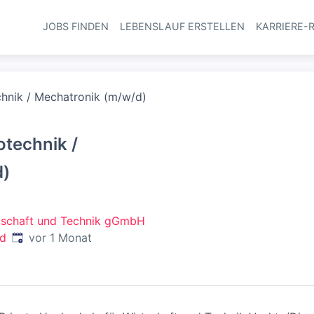
JOBS FINDEN
LEBENSLAUF ERSTELLEN
KARRIERE-
Haupt-Navi
chnik / Mechatronik (m/w/d)
otechnik /
d)
rtschaft und Technik gGmbH
Veröffentlicht
:
nd
vor 1 Monat