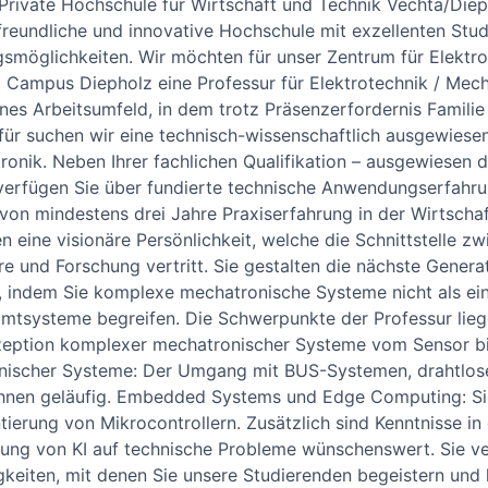
Private Hochschule für Wirtschaft und Technik Vechta/Dieph
freundliche und innovative Hochschule mit exzellenten Stu
smöglichkeiten. Wir möchten für unser Zentrum für Elektr
Campus Diepholz eine Professur für Elektrotechnik / Mecha
es Arbeitsumfeld, in dem trotz Präsenzerfordernis Familie 
ür suchen wir eine technisch-wissenschaftlich ausgewiesen
onik. Neben Ihrer fachlichen Qualifikation – ausgewiesen d
verfügen Sie über fundierte technische Anwendungserfahr
davon mindestens drei Jahre Praxiserfahrung in der Wirtscha
en eine visionäre Persönlichkeit, welche die Schnittstelle 
e und Forschung vertritt. Sie gestalten die nächste Genera
n, indem Sie komplexe mechatronische Systeme nicht als e
samtsysteme begreifen. Die Schwerpunkte der Professur lie
zeption komplexer mechatronischer Systeme vom Sensor bis
nischer Systeme: Der Umgang mit BUS-Systemen, drahtlosen
t Ihnen geläufig. Embedded Systems und Edge Computing: Si
ierung von Mikrocontrollern. Zusätzlich sind Kenntnisse in
ng von KI auf technische Probleme wünschenswert. Sie ve
keiten, mit denen Sie unsere Studierenden begeistern und h