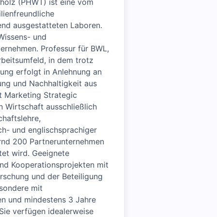
pholz (PHWT) ist eine vom
lienfreundliche
end ausgestatteten Laboren.
 Wissens- und
ternehmen. Professur für BWL,
rbeitsumfeld, in dem trotz
ung erfolgt in Anlehnung an
ung und Nachhaltigkeit aus
 Marketing Strategic
Wirtschaft ausschließlich
haftslehre,
ch- und englischsprachiger
ernd 200 Partnerunternehmen
tet wird. Geeignete
und Kooperationsprojekten mit
rschung und der Beteiligung
sondere mit
en und mindestens 3 Jahre
Sie verfügen idealerweise