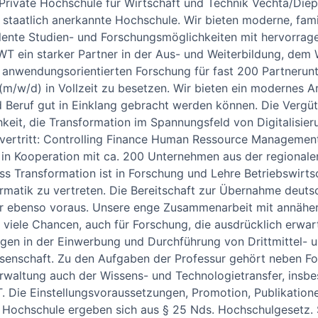
Private Hochschule für Wirtschaft und Technik Vechta/Die
 staatlich anerkannte Hochschule. Wir bieten moderne, fami
lente Studien- und Forschungsmöglichkeiten mit hervorrag
HWT ein starker Partner in der Aus- und Weiterbildung, dem
 anwendungsorientierten Forschung für fast 200 Partnerun
(m/w/d) in Vollzeit zu besetzen. Wir bieten ein modernes A
d Beruf gut in Einklang gebracht werden können. Die Vergüt
keit, die Transformation im Spannungsfeld von Digitalisier
vertritt: Controlling Finance Human Ressource Management
n Kooperation mit ca. 200 Unternehmen aus der regionalen 
s Transformation ist in Forschung und Lehre Betriebswirtsc
ormatik zu vertreten. Die Bereitschaft zur Übernahme deuts
ir ebenso voraus. Unsere enge Zusammenarbeit mit annäh
 viele Chancen, auch für Forschung, die ausdrücklich erwar
gen in der Einwerbung und Durchführung von Drittmittel- 
ssenschaft. Zu den Aufgaben der Professur gehört neben Fo
waltung auch der Wissens- und Technologietransfer, insbe
 Die Einstellungsvoraussetzungen, Promotion, Publikation
 Hochschule ergeben sich aus § 25 Nds. Hochschulgesetz. 