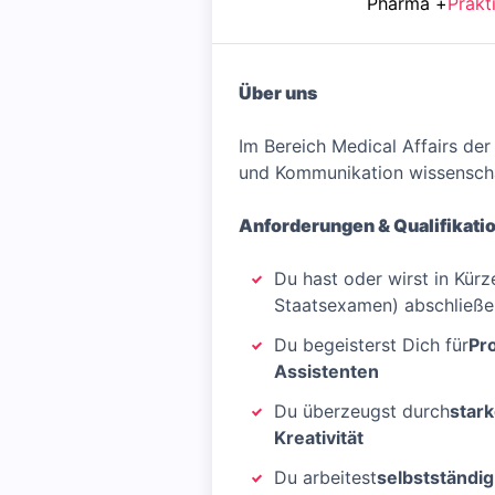
Pharma
+
Prakt
Über uns
Im Bereich Medical Affairs de
und Kommunikation wissenscha
Anforderungen & Qualifikati
Du hast oder wirst in Kürz
Staatsexamen) abschließe
Du begeisterst Dich für
Pro
Assistenten
Du überzeugst durch
star
Kreativität
Du arbeitest
selbstständig