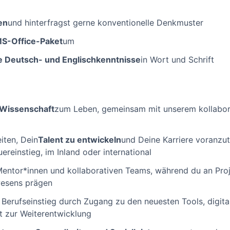
en
und hinterfragst gerne konventionelle Denkmuster
MS-Office-Paket
um
e Deutsch- und Englischkenntnisse
in Wort und Schrift
Wissenschaft
zum Leben, gemeinsam mit unserem kollabo
iten, Dein
Talent zu entwickeln
und Deine Karriere voranzut
reinstieg, im Inland oder international
Mentor*innen und kollaborativen Teams, während du an Proje
wesens prägen
 Berufseinstieg durch Zugang zu den neuesten Tools, digita
t zur Weiterentwicklung