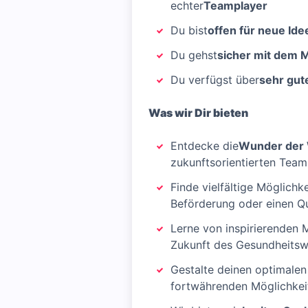
echter
Teamplayer
Du bist
offen für neue Ide
Du gehst
sicher mit dem 
Du verfügst über
sehr gut
Was wir Dir bieten
Entdecke die
Wunder der 
zukunftsorientierten Team
Finde vielfältige Möglichke
Beförderung oder einen Que
Lerne von inspirierenden 
Zukunft des Gesundheits
Gestalte deinen optimalen
fortwährenden Möglichkei