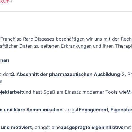
ikum
+
r Franchise Rare Diseases beschäftigen wir uns mit der Rec
ftlicher Daten zu seltenen Erkrankungen und ihren Therap
onen
e den
2. Abschnitt der pharmazeutischen Ausbildung
(2. P
n
jektarbeit
und hast Spaß am Einsatz moderner Tools wie
V
ke und klare Kommunikation
, zeigst
Engagement, Eigenständi
 und motiviert
, bringst eine
ausgeprägte Eigeninitiative
mit