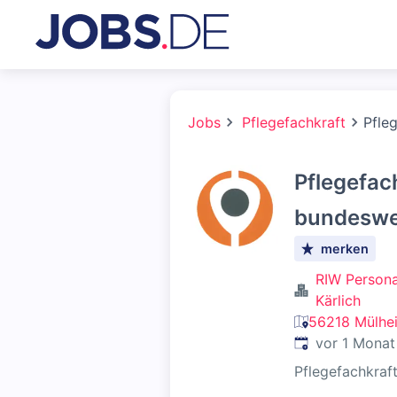
Jobs
Pflegefachkraft
Pfle
Pflegefac
bundeswei
merken
RIW Person
Kärlich
56218 Mülhei
Veröffentlicht
:
vor 1 Monat
Pflegefachkraf