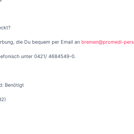
eckt?
erbung, die Du bequem per Email an
bremen@promedi-pers
lefonisch unter 0421/ 4684549-0.
d: Benötigt
B2)