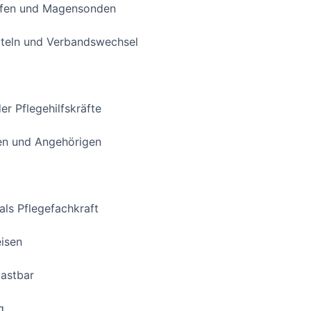
äufen und Magensonden
tteln und Verbandswechsel
er Pflegehilfskräfte
en und Angehörigen
ls Pflegefachkraft
eisen
lastbar
g