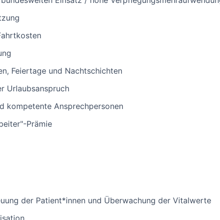
 bundesweiten Einsatz / hohe Verpflegungsmehraufwendu
tzung
Fahrtkosten
ung
n, Feiertage und Nachtschichten
ler Urlaubsanspruch
d kompetente Ansprechpersonen
beiter"-Prämie
euung der Patient*innen und Überwachung der Vitalwerte
sation