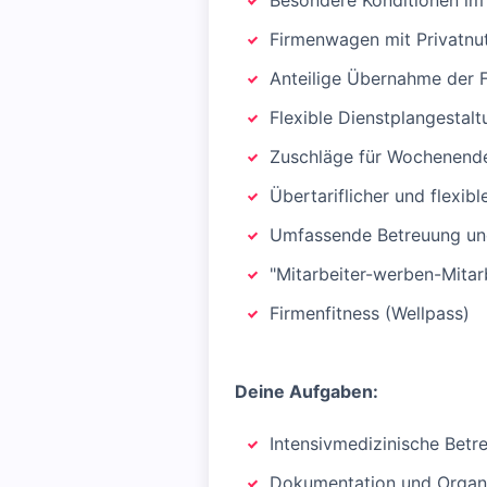
Besondere Konditionen im
Firmenwagen mit Privatnu
Anteilige Übernahme der 
Flexible Dienstplangestalt
Zuschläge für Wochenende
Übertariflicher und flexib
Umfassende Betreuung un
"Mitarbeiter-werben-Mitar
Firmenfitness (Wellpass)
Deine Aufgaben:
Intensivmedizinische Betr
Dokumentation und Organi