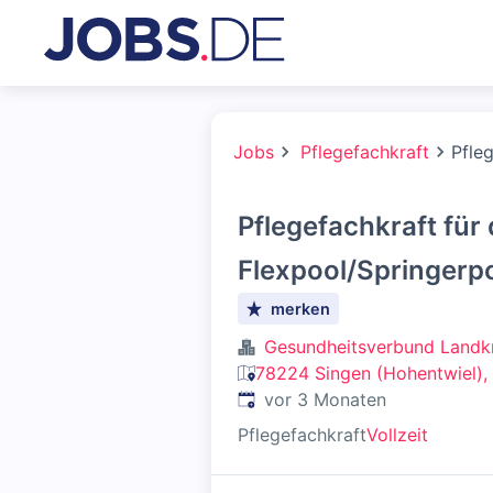
Jobs
Pflegefachkraft
Pfle
Pflegefachkraft für
Flexpool/Springerp
merken
Gesundheitsverbund Landk
78224 Singen (Hohentwiel),
Veröffentlicht
:
vor 3 Monaten
Pflegefachkraft
Vollzeit