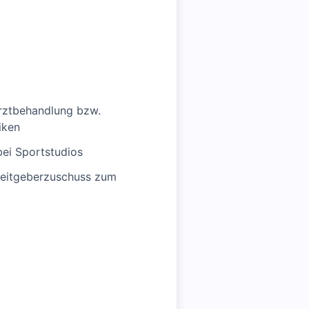
arztbehandlung bzw.
iken
ei Sportstudios
rbeitgeberzuschuss zum