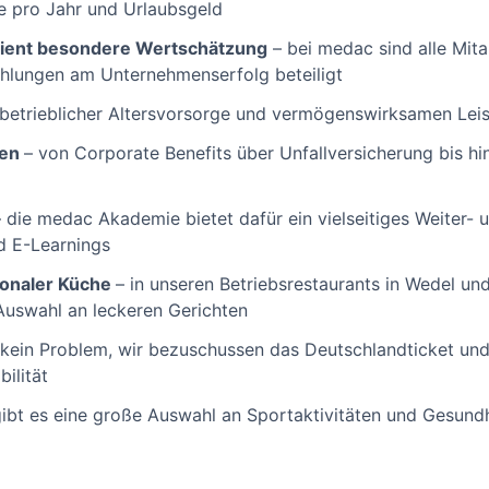
e pro Jahr und Urlaubsgeld
ient besondere Wertschätzung
– bei medac sind alle Mit
ahlungen am Unternehmenserfolg beteiligt
 betrieblicher Altersvorsorge und vermögenswirksamen Lei
gen
– von Corporate Benefits über Unfallversicherung bis hi
– die medac Akademie bietet dafür ein vielseitiges Weiter-
d E-Learnings
ionaler Küche
– in unseren Betriebsrestaurants in Wedel un
Auswahl an leckeren Gerichten
 kein Problem, wir bezuschussen das Deutschlandticket un
ilität
gibt es eine große Auswahl an Sportaktivitäten und Gesun