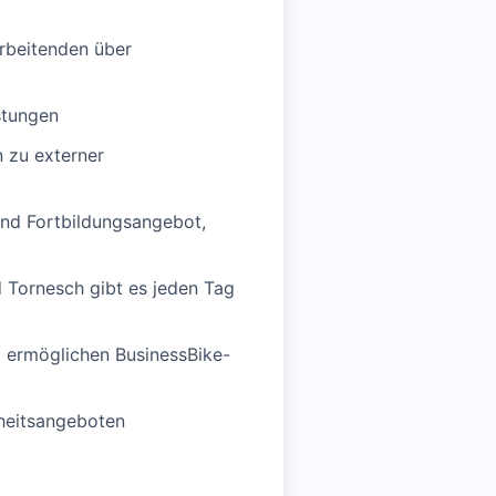
arbeitenden über
stungen
n zu externer
 und Fortbildungsangebot,
d Tornesch gibt es jeden Tag
d ermöglichen BusinessBike-
dheitsangeboten