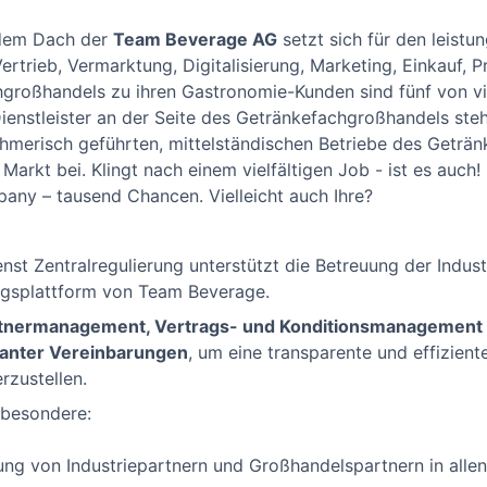
dem Dach der
Team Beverage AG
setzt sich für den leistu
rtrieb, Vermarktung, Digitalisierung, Marketing, Einkauf, 
großhandels zu ihren Gastronomie-Kunden sind fünf von vi
enstleister an der Seite des Getränkefachgroßhandels stehe
hmerisch geführten, mittelständischen Betriebe des Geträ
rkt bei. Klingt nach einem vielfältigen Job - ist es auch! 
ny – tausend Chancen. Vielleicht auch Ihre?
nst Zentralregulierung unterstützt die Betreuung der Indus
ungsplattform von Team Beverage.
tnermanagement, Vertrags- und Konditionsmanagement 
anter Vereinbarungen
, um eine transparente und effizie
rzustellen.
sbesondere:
ng von Industriepartnern und Großhandelspartnern in allen