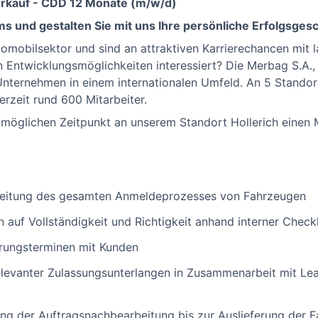
Verkauf - CDD 12 Monate (m/w/d)
s und gestalten Sie mit uns Ihre persönliche Erfolgsgesc
tomobilsektor und sind an attraktiven Karrierechancen mit l
 Entwicklungsmöglichkeiten interessiert? Die Merbag S.A.,
Unternehmen in einem internationalen Umfeld. An 5 Stand
rzeit rund 600 Mitarbeiter.
möglichen Zeitpunkt an unserem Standort Hollerich einen M
leitung des gesamten Anmeldeprozesses von Fahrzeugen
 auf Vollständigkeit und Richtigkeit anhand interner Chec
erungsterminen mit Kunden
elevanter Zulassungsunterlangen in Zusammenarbeit mit Lea
ng der Auftragsnachbearbeitung bis zur Auslieferung der 