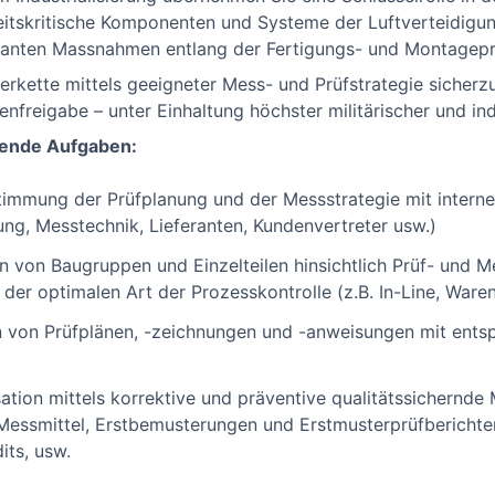
heitskritische Komponenten und Systeme der Luftverteidigu
levanten Massnahmen entlang der Fertigungs- und Montagep
ieferkette mittels geeigneter Mess- und Prüfstrategie sicherz
enfreigabe – unter Einhaltung höchster militärischer und ind
gende Aufgaben:
immung der Prüfplanung und der Messstrategie mit interne
ung, Messtechnik, Lieferanten, Kundenvertreter usw.)
n von Baugruppen und Einzelteilen hinsichtlich Prüf- und M
der optimalen Art der Prozesskontrolle (z.B. In-Line, Ware
n von Prüfplänen, -zeichnungen und -anweisungen mit ents
ation mittels korrektive und präventive qualitätssichern
 Messmittel, Erstbemusterungen und Erstmusterprüfbericht
ts, usw.