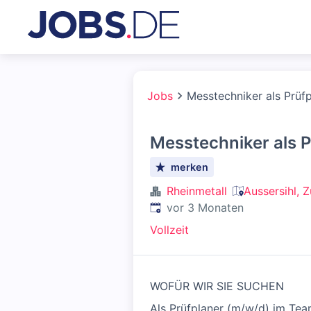
Jobs
Messtechniker als Prüf
Messtechniker als P
merken
Rheinmetall
Aussersihl, 
Veröffentlicht
:
vor 3 Monaten
Vollzeit
WOFÜR WIR SIE SUCHEN
Als Prüfplaner (m/w/d) im Team