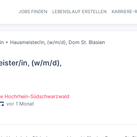
JOBS FINDEN
LEBENSLAUF ERSTELLEN
KARRIERE-
Haupt-Navi
in + Hausmeister/in, (w/m/d), Dom St. Blasien
ster/in, (w/m/d),
de Hochrhein-Südschwarzwald
Veröffentlicht
:
vor 1 Monat