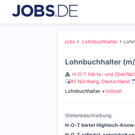
Jobs
Lohnbuchhalter
Lohn
Lohnbuchhalter (m
H-O-T Härte- und Oberflä
V
90 Nürnberg, Deutschland
Lohnbuchhalter
+
Vollzeit
Stellenbeschreibung:
H‑O‑T bietet Hightech-Know-
H‑O‑T erfindet, entwickelt un