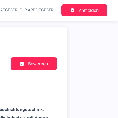
RATGEBER
FÜR ARBEITGEBER
Anmelden
gation
Bewerben
Beschichtungstechnik.
die Industrie, mit denen