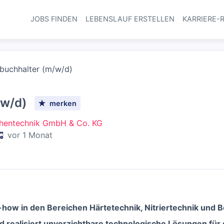
JOBS FINDEN
LEBENSLAUF ERSTELLEN
KARRIERE-
Haupt-Navi
buchhalter (m/w/d)
/w/d)
merken
chentechnik GmbH & Co. KG
eröffentlicht
:
vor 1 Monat
how in den Bereichen Härtetechnik, Nitriertechnik und 
d realisiert unverzichtbare technologische Lösungen für 