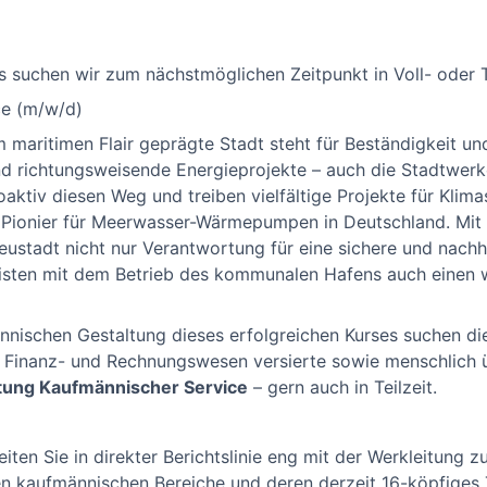
 suchen wir zum nächstmöglichen Zeitpunkt in Voll- oder Te
ce (m/w/d)
 maritimen Flair geprägte Stadt steht für Beständigkeit un
d richtungsweisende Energieprojekte – auch die Stadtwerk
aktiv diesen Weg und treiben vielfältige Projekte für Klima
 Pionier für Meerwasser-Wärmepumpen in Deutschland. Mit 
stadt nicht nur Verantwortung für eine sichere und nachh
isten mit dem Betrieb des kommunalen Hafens auch einen w
nischen Gestaltung dieses erfolgreichen Kurses suchen di
 Finanz- und Rechnungswesen versierte sowie menschlich
tung Kaufmännischer Service
– gern auch in Teilzeit.
beiten Sie in direkter Berichtslinie eng mit der Werkleitu
en kaufmännischen Bereiche und deren derzeit 16-köpfiges