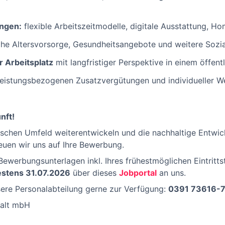
ngen:
flexible Arbeitszeitmodelle, digitale Ausstattung, H
iche Altersvorsorge, Gesundheitsangebote und weitere Sozia
r Arbeitsplatz
mit langfristiger Perspektive in einem öffen
leistungsbezogenen Zusatzvergütungen und individueller We
nft!
schen Umfeld weiterentwickeln und die nachhaltige Entwic
euen wir uns auf Ihre Bewerbung.
Bewerbungsunterlagen inkl. Ihres frühestmöglichen Eintritts
estens 31.07.2026
über dieses
Jobportal
an uns.
sere Personalabteilung gerne zur Verfügung:
0391 73616-
halt mbH