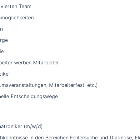
ivierten Team
gsmöglichkeiten
en
orge
ie
beiter werben Mitarbeiter
bike“
umsveranstaltungen, Mitarbeiterfest, etc.)
hnelle Entscheidungswege
hatroniker (m/w/d)
chkenntnisse in den Bereichen Fehlersuche und Diagnose, 