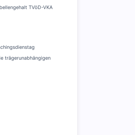
abellengehalt TVöD-VKA
schingsdienstag
wie trägerunabhängigen