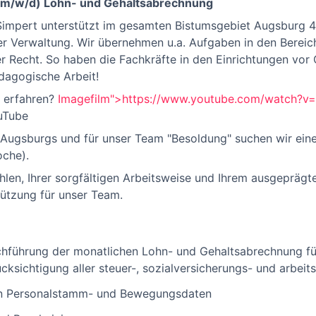
 (m/w/d) Lohn- und Gehaltsabrechnung
 Simpert unterstützt im gesamten Bistumsgebiet Augsburg 
er Verwaltung. Wir übernehmen u.a. Aufgaben in den Bereic
Recht. So haben die Fachkräfte in den Einrichtungen vor 
ädagogische Arbeit!
s erfahren?
Imagefilm">https://www.youtube.com/watch?v
uTube
 Augsburgs und für unser Team "Besoldung" suchen wir ein
oche).
hlen, Ihrer sorgfältigen Arbeitsweise und Ihrem ausgeprä
tützung für unser Team.
hführung der monatlichen Lohn- und Gehaltsabrechnung für
ücksichtigung aller steuer-, sozialversicherungs- und arbei
on Personalstamm- und Bewegungsdaten