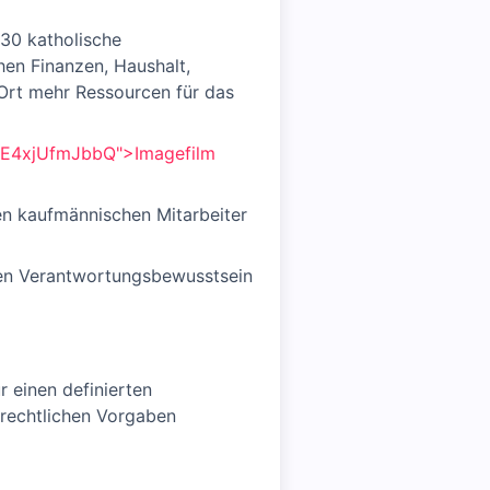
430 katholische
hen Finanzen, Haushalt,
Ort mehr Ressourcen für das
=E4xjUfmJbbQ">Imagefilm
en kaufmännischen Mitarbeiter
gten Verantwortungsbewusstsein
 einen definierten
tsrechtlichen Vorgaben