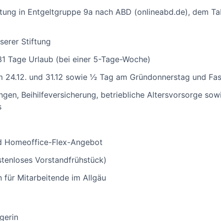
tung in Entgeltgruppe 9a nach ABD (onlineabd.de), dem T
serer Stiftung
31 Tage Urlaub (bei einer 5-Tage-Woche)
am 24.12. und 31.12 sowie ½ Tag am Gründonnerstag und Fa
ngen, Beihilfeversicherung, betriebliche Altersvorsorge so
s
nd Homeoffice-Flex-Angebot
ostenloses Vorstandfrühstück)
für Mitarbeitende im Allgäu
gerin