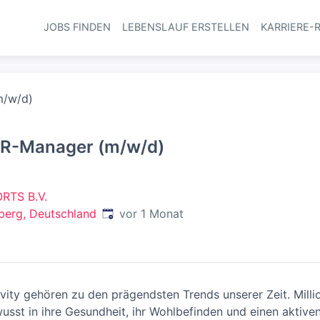
JOBS FINDEN
LEBENSLAUF ERSTELLEN
KARRIERE-
Haupt-Navi
m/w/d)
HR-Manager (m/w/d)
RTS B.V.
Veröffentlicht
:
berg, Deutschland
vor 1 Monat
vity gehören zu den prägendsten Trends unserer Zeit. Mill
wusst in ihre Gesundheit, ihr Wohlbefinden und einen aktive